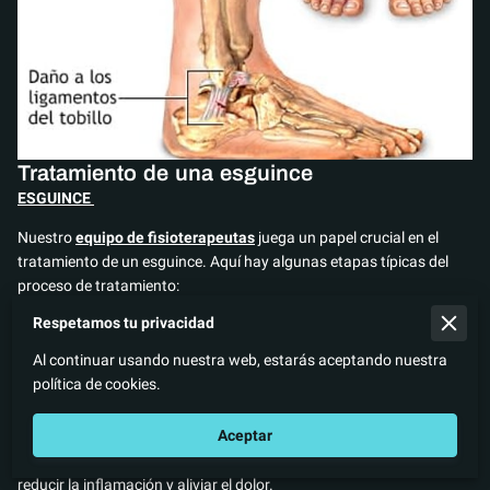
Tratamiento de una esguince
ESGUINCE
Nuestro
equipo de fisioterapeutas
juega un papel crucial en el
tratamiento de un esguince. Aquí hay algunas etapas típicas del
proceso de tratamiento:
Respetamos tu privacidad
1.
**Evaluación:**
El fisioterape uta evaluará la gravedad del
esguince, examinando la inflamación, la movilidad y la estabilidad
Al continuar usando nuestra web, estarás aceptando nuestra
de la articulación afectada. También puede realizar pruebas de
política de cookies.
rango de movimiento y fuerza para comprender mejor la lesión.
Aceptar
2.
**Control de la inflamación:**
En las primeras etapas, se pue
den utilizar técnicas como la aplicación de hielo y compresión para
reducir la inflamación y aliviar el dolor.