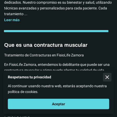
dedicados. Nuestro compromiso es su bienestar y salud, utilizando
técnicas avanzadas y personalizadas para cada paciente. Cada
tratamiento ...
NOSOTROS
Leer más
Que es una contractura muscular
Tratamiento de Contracturas en FisioLife Zamora
En FisioLife Zamora, entendemos lo debilitante que puede ser una
contractura muscular y cómo puede afectar tu calidad de vida
diaria. Por eso, queremos ofrecerte una guía clara y sencilla sobre
Respetamos tu privacidad
qué es una contractura y cómo podemos ayudarte a solucionarla
Al continuar usando nuestra web, estarás aceptando nuestra
en nuestro ...
política de cookies.
Que es una contractura muscular
Leer más
Aceptar