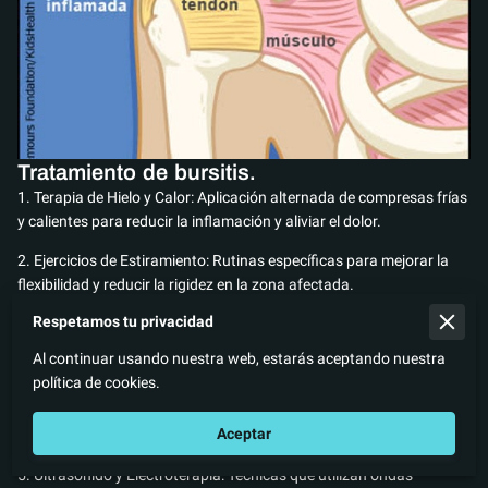
Tratamiento de bursitis.
1. Terapia de Hielo y Calor: Aplicación alternada de compresas frías
y calientes para reducir la inflamación y aliviar el dolor.
2. Ejercicios de Estiramiento: Rutinas específicas para mejorar la
flexibilidad y reducir la rigidez en la zona afectada.
Respetamos tu privacidad
3. Fortalecimiento Muscular: Ejercicios graduales para fortalecer
los músculos alrededor de la articulación, proporcionando mayor
Al continuar usando nuestra web, estarás aceptando nuestra
soporte.
política de cookies.
4. Técnicas de Masaje: Masajes terapéuticos para aliviar la tensión
Aceptar
muscular y mejorar la circulación sanguínea.
5. Ultrasonido y Electroterapia: Técnicas que utilizan ondas