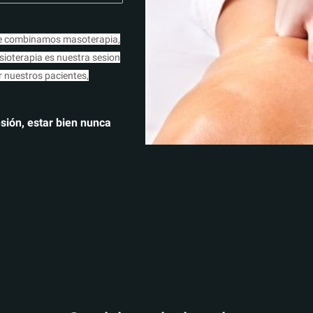
que combinamos masoterapia,
isioterapia es nuestra sesion
 nuestros pacientes,
sión, estar bien nunca