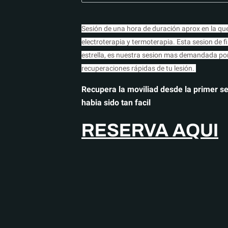
Sesión de una hora de duración aprox en la 
electroterapia y termoterapia. Esta sesion de f
estrella, es nuestra sesion mas demandada por
recuperaciones rápidas de tu lesión.
Recupera la moviliad desde la primer se
habia sido tan facil
RESERVA AQUI