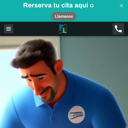
Rerserva tu cita aqui
o
Llamanos