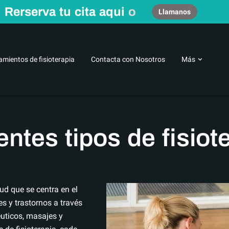
Rerserva tu cita aqui
o
Llamanos
amientos de fisioterapia
Contacta con Nosotros
Más
 fisioterapeuta
Centro de fisioterapia en Zamora
Conocenos
entes tipos de fisiot
lud que se centra en el
s y trastornos a través
éuticos, masajes y