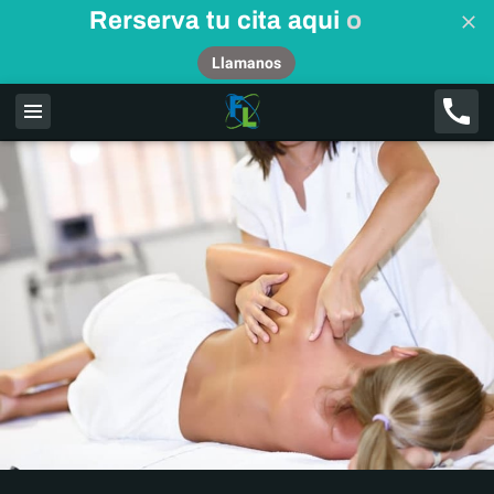
Rerserva tu cita aqui
o
Llamanos