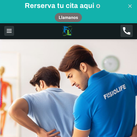
Rerserva tu cita aqui
o
Llamanos