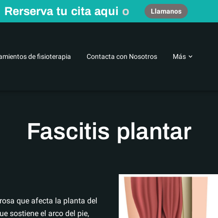
Rerserva tu cita aqui
o
Llamanos
amientos de fisioterapia
Contacta con Nosotros
Más
 fisioterapeuta
Centro de fisioterapia en Zamora
Conocenos
Fascitis plantar
rosa que afecta la planta del
ue sostiene el arco del pie,