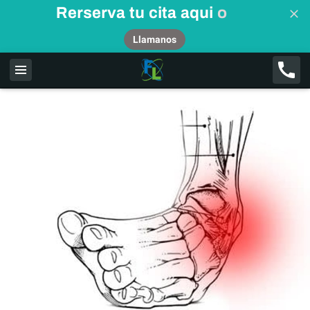
Rerserva tu cita aqui
o
Llamanos