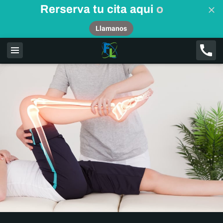
Rerserva tu cita aqui
o
Llamanos