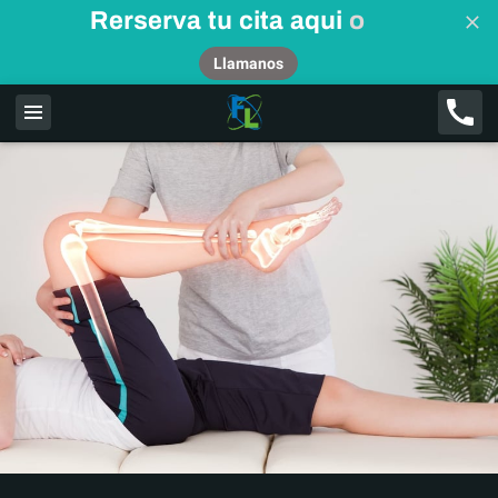
Rerserva tu cita aqui
o
Llamanos